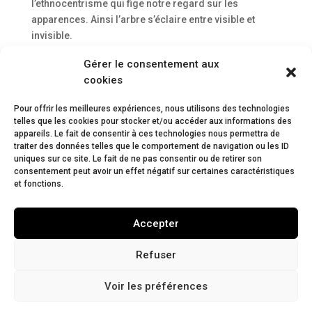
l’ethnocentrisme qui fige notre regard sur les
apparences. Ainsi l’arbre s’éclaire entre visible et
invisible.
Ingénieur forestier, docteur en sciences naturelles,
Gérer le consentement aux
professeur et chercheur en sciences du bois à la Haute
cookies
école spécialisée bernoise, chargé de cours à l’École
polytechnique fédérale de Lausanne et à l’École
Pour offrir les meilleures expériences, nous utilisons des technologies
polytechnique fédérale de Zurich.
telles que les cookies pour stocker et/ou accéder aux informations des
Parution : « L’arbre entre visible et invisible » chez Actes
appareils. Le fait de consentir à ces technologies nous permettra de
traiter des données telles que le comportement de navigation ou les ID
Sud
uniques sur ce site. Le fait de ne pas consentir ou de retirer son
consentement peut avoir un effet négatif sur certaines caractéristiques
et fonctions.
Accepter
Refuser
Voir les préférences