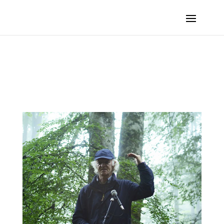
ZÜRCHER Ernst – Connections verticales :: 2019 – Tardets (France, Pyrénées-Atlantiques)