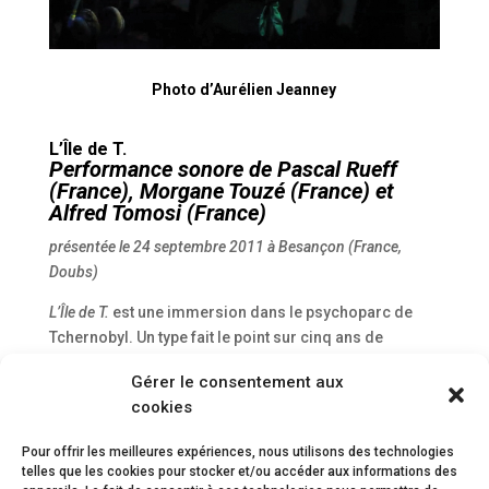
Photo d’Aurélien Jeanney
L’Île de T.
Performance sonore de
Pascal Rueff
(France),
Morgane Touzé
(France) et
Alfred Tomosi
(France)
présentée le 24 septembre 2011 à Besançon (France,
Doubs)
L’Île de T.
est une immersion dans le psychoparc de
Tchernobyl. Un type fait le point sur cinq ans de
voyages dans une île d’Europe continentale, l’île de T.,
Gérer le consentement aux
apparue vers la fin du vingtième siècle. Des blocs de
cookies
temps sonore, indigènes et troublants, font peu à peu
glisser l’immersion vers le chuchotis.
L’Île de T.
Pour offrir les meilleures expériences, nous utilisons des technologies
explore le mur transparent du monde après l’Homme :
telles que les cookies pour stocker et/ou accéder aux informations des
les références manquent absolument et le corps n’a