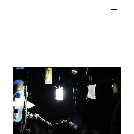
TOMOSI Alfred – L’île de T. :: 2011 – Besançon (France, Doubs)