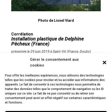
Photo de Lionel Viard
Corrélation
Installation plastique de
Delphine
Pêcheux
(France)
présentée le 29 juin 2019 à Saint-Vit (France, Doubs)
Gérer le consentement aux
L’on dit souvent que la lumière de nos villes assombrit
cookies
celle des étoiles et qu’il faut rejoindre les coins les
plus obscurs des forêts pour percevoir les
Pour offrir les meilleures expériences, nous utilisons des technologies
constellations célestes dans leur pureté originelle.
telles que les cookies pour stocker et/ou accéder aux informations des
Jamais polluée par des néons barbares, la Lune
appareils. Le fait de consentir à ces technologies nous permettra de
traiter des données telles que le comportement de navigation ou les ID
apparaît triomphante au-dessus des arbres noirs.
uniques sur ce site. Le fait de ne pas consentir ou de retirer son
consentement peut avoir un effet négatif sur certaines caractéristiques
et fonctions.