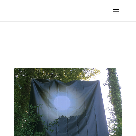
PECHEUX Delphine – Corrélation :: 2019 – Saint-Vit (France, Doubs)