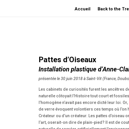
Accueil
Back to the Tr
JULLIEN Anne-Claire – Pattes d’Oiseaux :: 2018 – Saint-Vit (France, Doubs)
Pattes d’Oiseaux
Installation plastique d’
Anne-Clai
présentée le 30 juin 2018 à Saint-Vit (France, Doubs
Les cabinets de curiosités furent les ancêtres
naturelle côtoyait l’Histoire tout court et fossil
l’homogène n’avait pas encore dicté leur loi. Or
de verre évoquent volontiers ces temps où l’on hé
Créateur ou d’un créateur. Les pattes d’oiseau on
l’art, oserait-on dire de plain-pied? Il est de
naturelle de recréer artificiellement l’environn