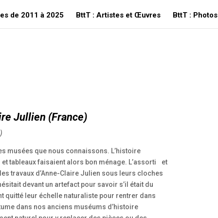
ees de 2011 à 2025
BttT : Artistes et Œuvres
BttT : Photos
re Jullien
(France)
)
 des musées que nous connaissons. L’histoire
es et tableaux faisaient alors bon ménage. L’assorti et
, les travaux d’Anne-Claire Julien sous leurs cloches
sitait devant un artefact pour savoir s’il était du
t quitté leur échelle naturaliste pour rentrer dans
 coutume dans nos anciens muséums d’histoire
ement naturel pour y replacer des pièces ou des