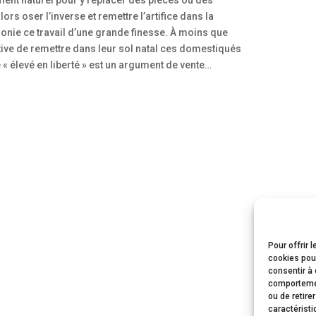
ors oser l’inverse et remettre l’artifice dans la
ronie ce travail d’une grande finesse. À moins que
ative de remettre dans leur sol natal ces domestiqués
« élevé en liberté » est un argument de vente…
Pour offrir 
cookies pour
consentir à 
comportement
ou de retire
caractéristi