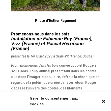
Photo d’Esther Raguenet
Promenons-nous dans les bois
Installation de Fabienne Roy (France),
Vizz (France) et
Pascal Herrmann
(France)
présentée le 1er juillet 2023 à Saint-Vit (France, Doubs)
Promenons-nous dans les bois
convie Loup et Rouge en
sous-bois. Loup, animal présent tant dans les contes
que dans l’imagerie populaire, défraie la chronique en
regard de la polémique créée par son retour. Rouge
dépasse l’univers des contes, des filaments
ensanglantés le lient à la Terre. Qui marche avec les
Gérer le consentement aux
loups apprend à hurler. Quand un animal disparaît,
cookies
c’est l’écosystème tout entier qui est menacé. Rouge et
Loup, créatures figées dans un affrontement