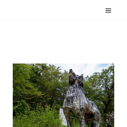
HERRMANN Pascal – Promenons-nous dans les bois :: 2023 – Saint-Vit (France, Doubs)