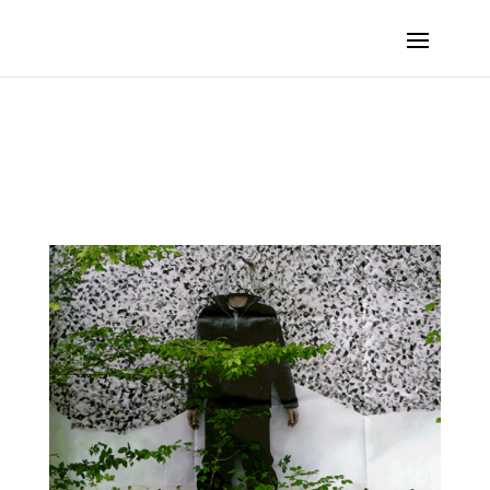
CRESSON Frédéric – Si j’étais un arbre… :: 2024 – Saint-Vit (France, Doubs)