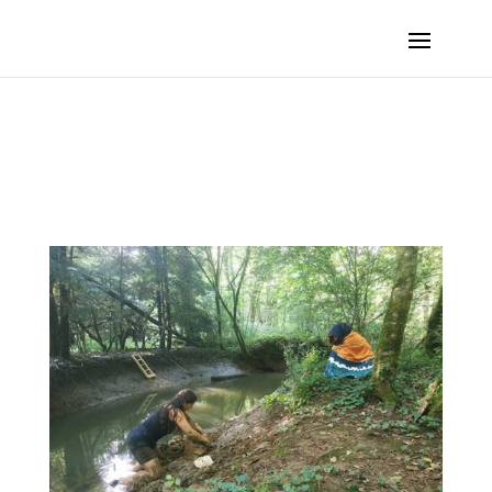
BRUNET Rébecca – Une plume sur l’eau :: 2023 – Saint-Vit (France, Doubs)