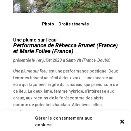
Photo – Droits réservés
Une plume sur l’eau
Performance de Rébecca Brunet (France)
et Marie Follea (France)
présentée le 1er juillet 2023 à Saint-Vit (France, Doubs)
Une plume sur l’eau
est une performance poétique. Deux
femmes tissent un récit à deux voix. L’une incarne un
être qui façonne l’argile du ruisseau, qui prend soin de
ce lieu. La deuxième, femme hybride, s’intéresse aux
creux, aux recoins de la forêt comme des abris,
comme de potentiels habitats. Attentives, elles
s’intéressent au
faire avec
, ou
faire grâce aux autres
, au
Gérer le consentement aux
risque des autres
. Lors de ce temps en lévitation, elles
cookies
transforment le lieu en même temps que celui-ci les