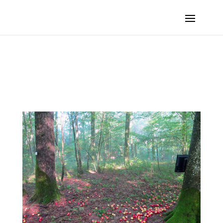
BOUCHALA Moumen – Les Karamazov :: 2016 – La Vieille Loye (France, Jura)