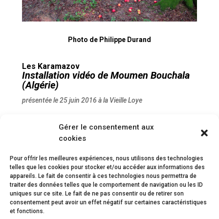
Photo de Philippe Durand
Les Karamazov
Installation vidéo de
Moumen Bouchala
(Algérie)
présentée le 25 juin 2016 à la Vieille Loye
La révolte est aussi métaphysique. Ce grand bleu au-
Gérer le consentement aux
dessus de nous, parfois gris, parfois noir. Il nous
cookies
prend les nôtres et arrose le sol qui nous alimente. A-
t-on vraiment trahi sa confiance quand on a touché au
Pour offrir les meilleures expériences, nous utilisons des technologies
seul arbre qu’il nous interdisait de goûter ? C’est son
telles que les cookies pour stocker et/ou accéder aux informations des
accusation, on lui répond : ce fruit nous est
appareils. Le fait de consentir à ces technologies nous permettra de
traiter des données telles que le comportement de navigation ou les ID
fondamental.
uniques sur ce site. Le fait de ne pas consentir ou de retirer son
consentement peut avoir un effet négatif sur certaines caractéristiques
et fonctions.