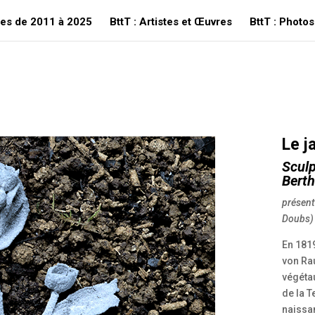
ees de 2011 à 2025
BttT : Artistes et Œuvres
BttT : Photos
Le j
Sculp
Berth
présent
Doubs)
En 1819
von Ra
végéta
de la T
naissan