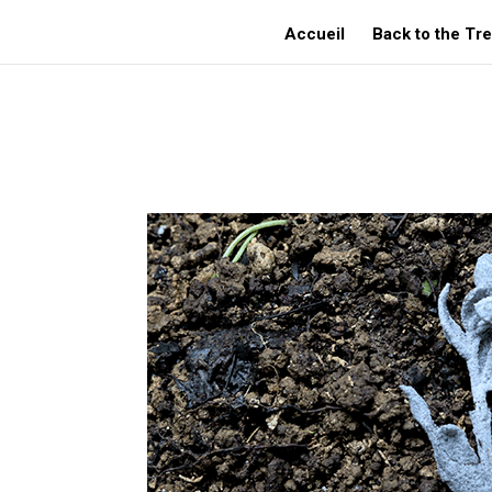
Accueil
Back to the Tr
BERTHET Alizée – Le jardinet de Talpa :: 2024 – Saint-Vit (France, Doubs)