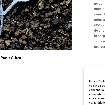
ne son
mais d
consid
minera
êtres vi
de chos
héberge
Talpa 
ces se
 Yaelle Sultan
Pour offrir 
cookies pour
consentir à 
comportement
ou de retire
caractéristi