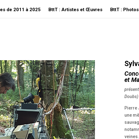
ees de 2011 à 2025
BttT : Artistes et Œuvres
BttT : Photos
Sylv
Conc
et
Ma
présenté
Doubs)
Pierre
une mê
sauvage
notamm
veines