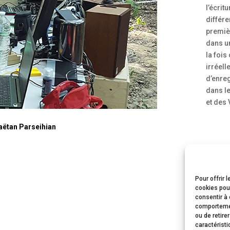
l’écri
différ
premièr
dans u
la fois
irréell
d’enre
dans l
et des
aëtan Parseihian
Pour offrir 
cookies pour
consentir à 
comportement
ou de retire
caractéristi